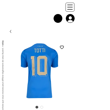
+ infos
Chaque exemplaire est unique, et l'article que vous recevez peut différer légèrement de celui illustré :