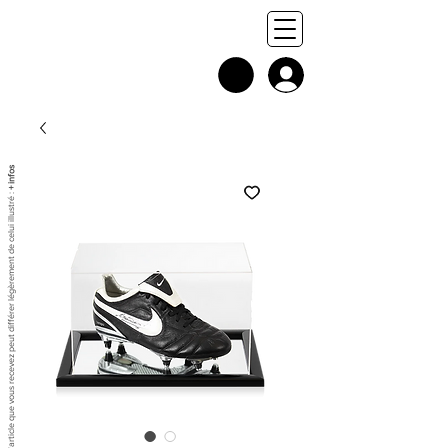
+ infos
Chaque exemplaire est unique, et l'article que vous recevez peut différer légèrement de celui illustré :