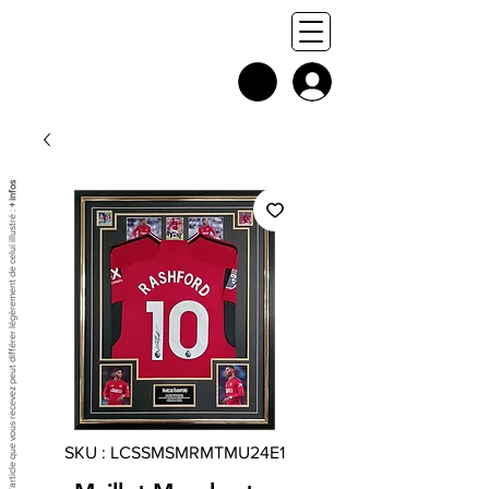
+ infos
Chaque exemplaire est unique, et l'article que vous recevez peut différer légèrement de celui illustré :
SKU : LCSSMSMRMTMU24E1