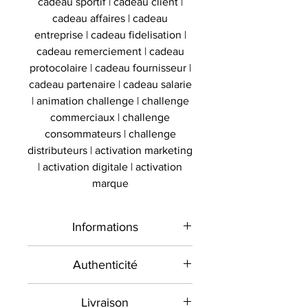
cadeau sportif | cadeau client |
cadeau affaires | cadeau
entreprise | cadeau fidelisation |
cadeau remerciement | cadeau
protocolaire | cadeau fournisseur |
cadeau partenaire | cadeau salarie
| animation challenge | challenge
commerciaux | challenge
consommateurs | challenge
distributeurs | activation marketing
| activation digitale | activation
marque
Informations
Type de
Maillot signé
Authenticité
produit
encadré
Présent sur le marché
Livraison
international depuis 2012 et en