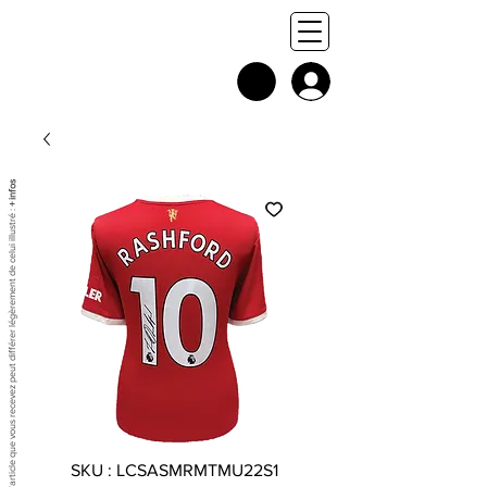
+ infos
Chaque exemplaire est unique, et l'article que vous recevez peut différer légèrement de celui illustré :
SKU : LCSASMRMTMU22S1