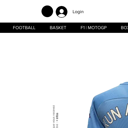
Login
FOOTBALL
BASKET
F1 | MOTOGP
BO
+ infos