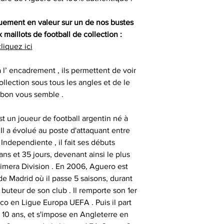
auprès de vos cl
, gants 
renseigner votre 
Certification
partenaires
quement en valeur sur un de nos bustes
difficulté po
consommat
SESSIONS OF
maillots de football de collection :
liquez ici
- les articles n
Nos objets sportifs
Vous assurer que 
1
sont authentiqu
à l’ encadrement , ils permettent de voir
importante, aus
ollection sous tous les angles et de le
- les articles e
- animer des
uniquement ob
 bon vous semble .
temps de 
consommate
partenaires his
séances de signat
st un joueur de football argentin né à
- les articles en
- offrir des cadeau
Il a évolué au poste d'attaquant entre
outre-atlantique s
émotionnels 
Independiente , il fait ses débuts
pass
Ces sociétés privé
ns et 35 jours, devenant ainsi le plus
- animer et eng
fournir ces ma
rimera Division . En 2006, Aguero est
Le délai de liv
collection aupr
 de Madrid où il passe 5 saisons, durant
tran
monde , possède
r buteur de son club . Il remporte son 1er
- animer des
différents sportifs
ico en Ligue Europa UEFA . Puis il part
Veuillez nous co
sont amenés à sig
e 10 ans, et s'impose en Angleterre en
particulièrement u
- et tout type d'a
qui peut expli