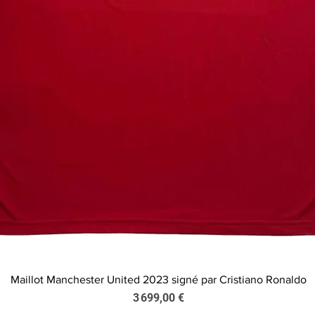
Maillot Manchester United 2023 signé par Cristiano Ronaldo
Aperçu rapide
Prix
3 699,00 €