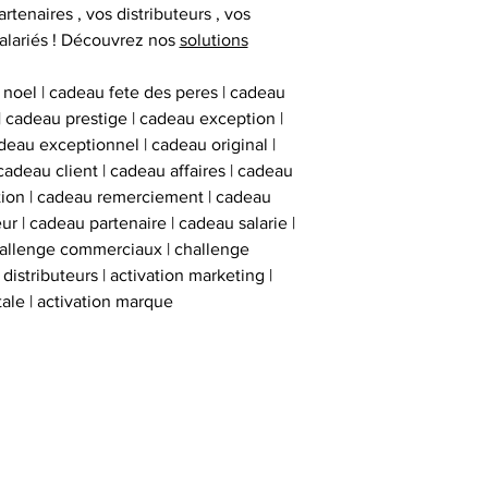
inviolables , apposé
artenaires , vos distributeurs , vos
sur l’ obje
alariés ! Découvrez nos
solutions
 noel | cadeau fete des peres | cadeau
 | cadeau prestige | cadeau exception |
eau exceptionnel | cadeau original |
cadeau client | cadeau affaires | cadeau
ation | cadeau remerciement | cadeau
ur | cadeau partenaire | cadeau salarie |
hallenge commerciaux | challenge
istributeurs | activation marketing |
tale | activation marque