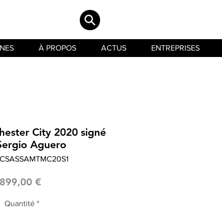
INES
À PROPOS
ACTUS
ENTREPRISES
hester City 2020 signé
Sergio Aguero
 LCSASSAMTMC20S1
Prix
899,00 €
Quantité
*