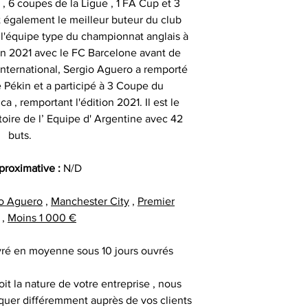
, 6 coupes de la Ligue , 1 FA Cup et 3
date précise ou si
important les con
t également le meilleur buteur du club
t
ainsi que des diff
e l'équipe type du championnat anglais à
Alors n’hésitez pa
s
 en 2021 avec le FC Barcelone avant de
Nous sommes en m
Sportif pour trou
 international, Sergio Aguero a remporté
des adresses autr
CERTIFICAT 
e Pékin et a participé à 3 Coupe du
facture ou de la ca
cadeau client
, remportant l'édition 2021. Il est le
au moment d
remerciement | 
Tous nos articl
toire de l’ Equipe d' Argentine avec 42
fournisseur | cadea
accompagnés d'une
buts.
| cadeau sala
que la signature du
exceptionnel | c
vous avez acqui
pproximative :
N/D
prestige | anim
première certific
animation challe
officiel d'authenti
o Aguero
,
Manchester City
,
Premier
challenge distrib
qu’une deuxième ce
,
Moins 1 000 €
activation dig
ivré en moyenne sous 10 jours ouvrés
Chaque objet spor
Collectionneur Sp
it la nature de votre entreprise , nous
deux stickers 
uer différemment auprès de vos clients