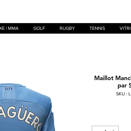
XE | MMA
GOLF
RUGBY
TENNIS
VITR
Maillot Manc
par 
SKU :