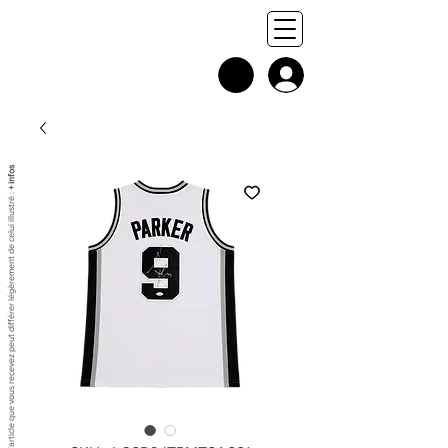
+ infos
Chaque exemplaire est unique, et l'article que vous recevez peut différer légèrement de celui illustré :