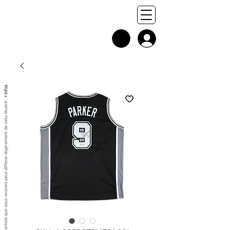
+ infos
Chaque exemplaire est unique, et l'article que vous recevez peut différer légèrement de celui illustré :