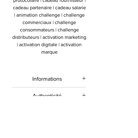
protocolaire | cadeau fournisseur |
cadeau partenaire | cadeau salarie
| animation challenge | challenge
commerciaux | challenge
consommateurs | challenge
distributeurs | activation marketing
| activation digitale | activation
marque
Informations
Type de
Maillot signé
Authenticité
produit
Présent sur le marché
Livraison
international depuis 2012 et en
Sport
Basket
France depuis 2020 , Le
Toutes les commandes sont
Signé par
Professionnels
Anthony Davis
Collectionneur Sportif
envoyées contre signature dans la
commercialise des objets sportifs