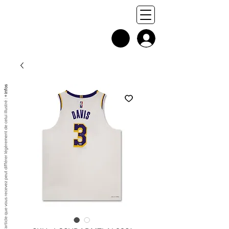
+ infos
Chaque exemplaire est unique, et l'article que vous recevez peut différer légèrement de celui illustré :