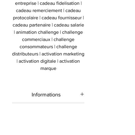
entreprise | cadeau fidelisation |
cadeau remerciement | cadeau
protocolaire | cadeau fournisseur |
cadeau partenaire | cadeau salarie
| animation challenge | challenge
commerciaux | challenge
consommateurs | challenge
distributeurs | activation marketing
| activation digitale | activation
marque
Informations
Type de
Ballon signé et
Authenticité
produit
dédicacé
Présent sur le marché
Livraison
international depuis 2012 et en
Sport
Basket