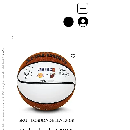
+ infos
Chaque exemplaire est unique, et l'article que vous recevez peut différer légèrement de celui illustré :
SKU : LCSUDADBLLAL20S1