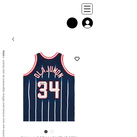
+ infos
Chaque exemplaire est unique, et l'article que vous recevez peut différer légèrement de celui illustré :