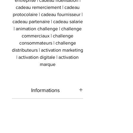
entreprise | cadeau fidelisation |
cadeau remerciement | cadeau
protocolaire | cadeau fournisseur |
cadeau partenaire | cadeau salarie
| animation challenge | challenge
commerciaux | challenge
consommateurs | challenge
distributeurs | activation marketing
| activation digitale | activation
marque
Informations
Type de
Maillot signé
Authenticité
produit
Présent sur le marché
Livraison
international depuis 2012 et en
Sport
Basket
France depuis 2020 , Le