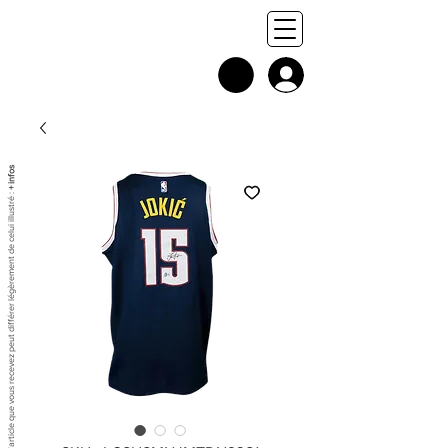
+ infos
Chaque exemplaire est unique, et l'article que vous recevez peut différer légèrement de celui illustré :