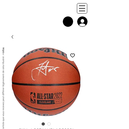
+ infos
Chaque exemplaire est unique, et l'article que vous recevez peut différer légèrement de celui illustré :