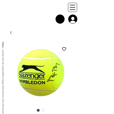
+ infos
Chaque exemplaire est unique, et l'article que vous recevez peut différer légèrement de celui illustré :