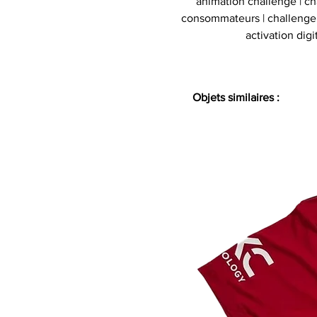
animation challenge | c
consommateurs | challenge d
activation digi
Objets similaires :