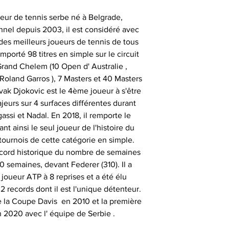
sont authentiqu
eur de tennis serbe né à Belgrade,
importante, aus
- les articles e
- animer des
nnel depuis 2003, il est considéré avec
uniquement ob
temps de 
consommate
es meilleurs joueurs de tennis de tous
partenaires his
porté 98 titres en simple sur le circuit
séances de signat
- les articles en
- offrir des cadeau
Grand Chelem (10 Open d' Australie ,
outre-atlantique s
émotionnels 
oland Garros ), 7 Masters et 40 Masters
pass
vak Djokovic est le 4ème joueur à s'être
Ces sociétés privé
- animer et eng
jeurs sur 4 surfaces différentes durant
fournir ces ma
Le délai de liv
assi et Nadal. En 2018, il remporte le
collection aupr
tran
t ainsi le seul joueur de l'histoire du
monde , possède
- animer des
 tournois de cette catégorie en simple.
différents sportifs
Veuillez nous co
record historique du nombre de semaines
sont amenés à sig
particulièrement u
- et tout type d'a
 semaines, devant Federer (310). Il a
qui peut expli
date précise ou si
joueur ATP à 8 reprises et a été élu
important les con
t
 records dont il est l'unique détenteur.
ainsi que des diff
Alors n’hésitez pa
 la Coupe Davis en 2010 et la première
s
Nous sommes en m
Sportif pour trou
n 2020 avec l' équipe de Serbie .
des adresses autr
CERTIFICAT 