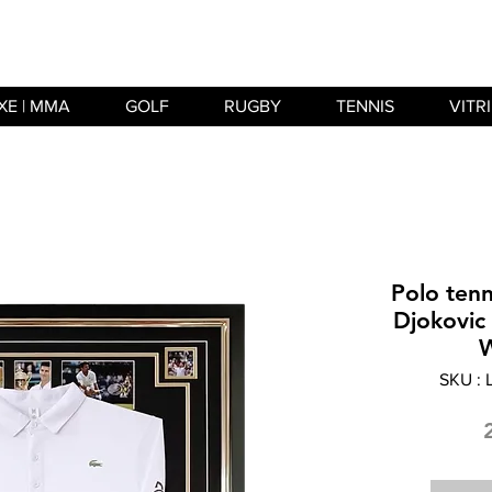
XE | MMA
GOLF
RUGBY
TENNIS
VITR
Polo tenn
Djokovic
W
SKU :