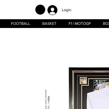
Login
FOOTBALL
BASKET
F1 | MOTOGP
BO
+ infos