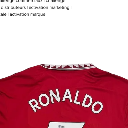
hallenge commerciaux | challenge
istributeurs | activation marketing |
tale | activation marque