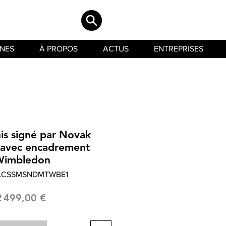
INES
À PROPOS
ACTUS
ENTREPRISES
is signé par Novak
 avec encadrement
imbledon
 LCSSMSNDMTWBE1
Prix
2 499,00 €