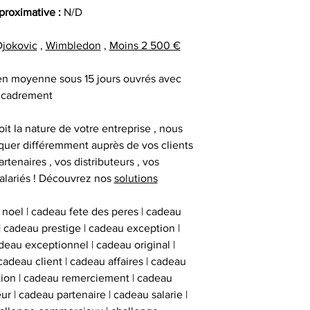
facture ou de la ca
cadeau client
pproximative :
N/D
au moment d
remerciement | 
Tous nos articl
fournisseur | cadea
jokovic
,
Wimbledon
,
Moins 2 500 €
accompagnés d'une
| cadeau sala
que la signature du
exceptionnel | c
 en moyenne sous 15 jours ouvrés avec
vous avez acqui
prestige | anim
cadrement
première certific
animation challe
officiel d'authenti
challenge distrib
it la nature de votre entreprise , nous
qu’une deuxième ce
activation dig
uer différemment auprès de vos clients
artenaires , vos distributeurs , vos
alariés ! Découvrez nos
solutions
Chaque objet spor
Collectionneur Sp
 noel | cadeau fete des peres | cadeau
deux stickers 
 | cadeau prestige | cadeau exception |
inviolables , apposé
eau exceptionnel | cadeau original |
sur l’ obje
cadeau client | cadeau affaires | cadeau
ation | cadeau remerciement | cadeau
ur | cadeau partenaire | cadeau salarie |