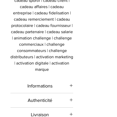
cadeau sportif | cadeau client |
cadeau affaires | cadeau
entreprise | cadeau fidelisation |
cadeau remerciement | cadeau
protocolaire | cadeau fournisseur |
cadeau partenaire | cadeau salarie
| animation challenge | challenge
commerciaux | challenge
consommateurs | challenge
distributeurs | activation marketing
| activation digitale | activation
marque
Informations
Type de
Gant signé encadré
Authenticité
produit
Présent sur le marché
Livraison
international depuis 2012 et en
Sport
Boxe