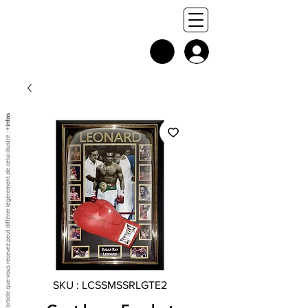
+ infos
Chaque exemplaire est unique, et l'article que vous recevez peut différer légèrement de celui illustré :
SKU : LCSSMSSRLGTE2