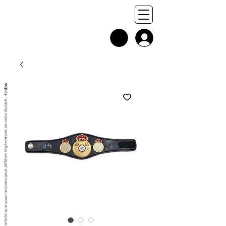
+ infos
Chaque exemplaire est unique, et l'article que vous recevez peut différer légèrement de celui illustré :