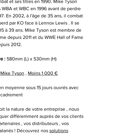
mbat et ses titres en 1990. Mike Tyson
au moment d
remerciement | 
Tous nos articl
es WBA et WBC en 1996 avant de perdre
fournisseur | cadea
accompagnés d'une
7. En 2002, à l'âge de 35 ans, il combat
| cadeau sala
que la signature du
perd par KO face à Lennox Lewis . Il se
exceptionnel | c
vous avez acqui
005 à 39 ans. Mike Tyson est membre de
prestige | anim
première certific
 Fame depuis 2011 et du WWE Hall of Fame
animation challe
officiel d'authenti
puis 2012.
challenge distrib
qu’une deuxième ce
activation dig
ve :
580mm (L) x 530mm (H)
Chaque objet spor
,
Mike Tyson
,
Moins 1 000 €
Collectionneur Sp
deux stickers 
 en moyenne sous 15 jours ouvrés avec
inviolables , apposé
cadrement
sur l’ obje
it la nature de votre entreprise , nous
uer différemment auprès de vos clients
artenaires , vos distributeurs , vos
alariés ! Découvrez nos
solutions