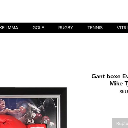
XE | MMA
GOLF
RUGBY
TENNIS
VITR
Gant boxe Ev
Mike T
SKU
Ruptu