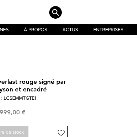
INES
À PROPOS
ACTUS
ENTREPRISES
erlast rouge signé par
yson et encadré
 : LCSEMMTGTE1
Prix
999,00 €
re de stock