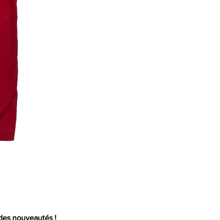
Mail
 des nouveautés !