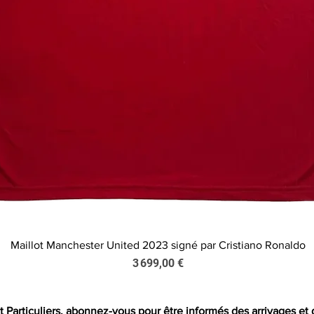
Maillot Manchester United 2023 signé par Cristiano Ronaldo
Aperçu rapide
Prix
3 699,00 €
t Particuliers, abonnez-vous pour être informés des arrivages et