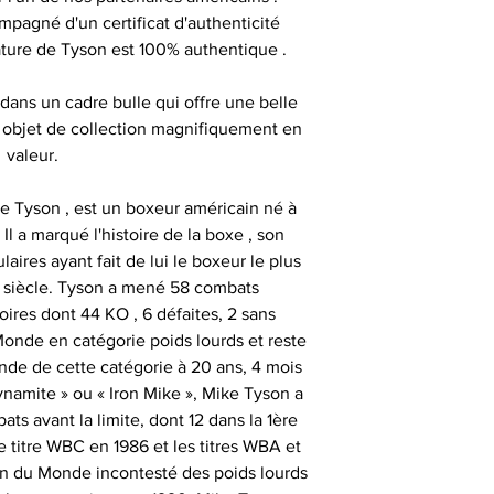
importante, aus
pagné d'un certificat d'authenticité
- les articles e
- animer des
uniquement ob
nature de Tyson est 100% authentique .
temps de 
consommate
partenaires his
séances de signat
dans un cadre bulle qui offre une belle
- les articles en
- offrir des cadeau
t objet de collection magnifiquement en
outre-atlantique s
émotionnels 
valeur.
pass
Ces sociétés privé
- animer et eng
fournir ces ma
ke Tyson , est un boxeur américain né à
Le délai de liv
collection aupr
l a marqué l'histoire de la boxe , son
tran
monde , possède
aires ayant fait de lui le boxeur le plus
- animer des
différents sportifs
 siècle. Tyson a mené 58 combats
Veuillez nous co
sont amenés à sig
oires dont 44 KO , 6 défaites, 2 sans
particulièrement u
- et tout type d'a
qui peut expli
onde en catégorie poids lourds et reste
date précise ou si
important les con
de de cette catégorie à 20 ans, 4 mois
t
ainsi que des diff
namite » ou « Iron Mike », Mike Tyson a
Alors n’hésitez pa
s
ts avant la limite, dont 12 dans la 1ère
Nous sommes en m
Sportif pour trou
e titre WBC en 1986 et les titres WBA et
des adresses autr
CERTIFICAT 
on du Monde incontesté des poids lourds
facture ou de la ca
cadeau client