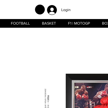
Login
FOOTBALL
BASKET
F1 | MOTOGP
BO
+ infos