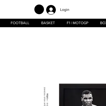
Login
FOOTBALL
BASKET
F1 | MOTOGP
BO
+ infos