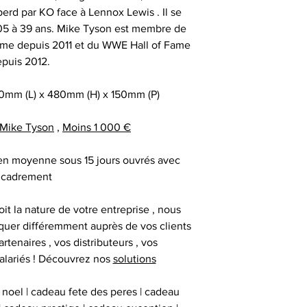
date précise ou si
perd par KO face à Lennox Lewis . Il se
important les con
t
005 à 39 ans. Mike Tyson est membre de
ainsi que des diff
Alors n’hésitez pa
 Fame depuis 2011 et du WWE Hall of Fame
s
Nous sommes en m
Sportif pour trou
puis 2012.
des adresses autr
CERTIFICAT 
facture ou de la ca
cadeau client
0mm (L) x 480mm (H) x 150mm (P)
au moment d
remerciement | 
Tous nos articl
fournisseur | cadea
Mike Tyson
,
Moins 1 000 €
accompagnés d'une
| cadeau sala
que la signature du
exceptionnel | c
 en moyenne sous 15 jours ouvrés avec
vous avez acqui
prestige | anim
cadrement
première certific
animation challe
officiel d'authenti
challenge distrib
it la nature de votre entreprise , nous
qu’une deuxième ce
activation dig
uer différemment auprès de vos clients
artenaires , vos distributeurs , vos
alariés ! Découvrez nos
solutions
Chaque objet spor
Collectionneur Sp
 noel | cadeau fete des peres | cadeau
deux stickers 