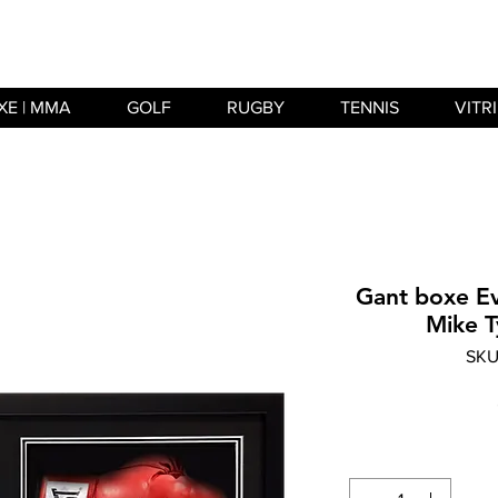
XE | MMA
GOLF
RUGBY
TENNIS
VITR
Gant boxe Ev
Mike T
SKU