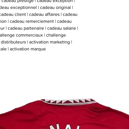
 | cadeau prestige | cadeau exception |
inviolables , apposé
eau exceptionnel | cadeau original |
sur l’ obje
cadeau client | cadeau affaires | cadeau
ation | cadeau remerciement | cadeau
ur | cadeau partenaire | cadeau salarie |
hallenge commerciaux | challenge
istributeurs | activation marketing |
tale | activation marque