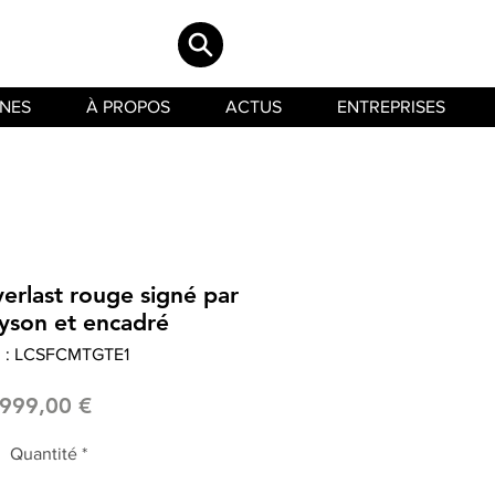
INES
À PROPOS
ACTUS
ENTREPRISES
erlast rouge signé par
yson et encadré
 : LCSFCMTGTE1
Prix
999,00 €
Quantité
*