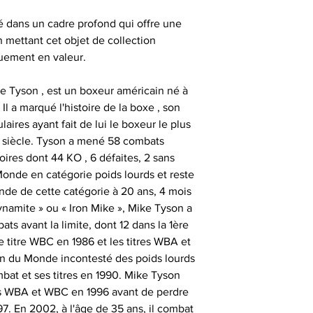
auprès de vos cl
, gants 
renseigner votre 
Certification
partenaires
é dans un cadre profond qui offre une
difficulté po
consommat
n mettant cet objet de collection
SESSIONS OF
uement en valeur.
- les articles n
Nos objets sportifs
Vous assurer que 
1
ke Tyson , est un boxeur américain né à
sont authentiqu
l a marqué l'histoire de la boxe , son
importante, aus
- les articles e
- animer des
aires ayant fait de lui le boxeur le plus
uniquement ob
temps de 
consommate
 siècle. Tyson a mené 58 combats
partenaires his
oires dont 44 KO , 6 défaites, 2 sans
séances de signat
- les articles en
- offrir des cadeau
onde en catégorie poids lourds et reste
outre-atlantique s
émotionnels 
de de cette catégorie à 20 ans, 4 mois
pass
namite » ou « Iron Mike », Mike Tyson a
Ces sociétés privé
- animer et eng
ts avant la limite, dont 12 dans la 1ère
fournir ces ma
Le délai de liv
e titre WBC en 1986 et les titres WBA et
collection aupr
tran
on du Monde incontesté des poids lourds
monde , possède
- animer des
mbat et ses titres en 1990. Mike Tyson
différents sportifs
Veuillez nous co
es WBA et WBC en 1996 avant de perdre
sont amenés à sig
particulièrement u
- et tout type d'a
7. En 2002, à l'âge de 35 ans, il combat
qui peut expli