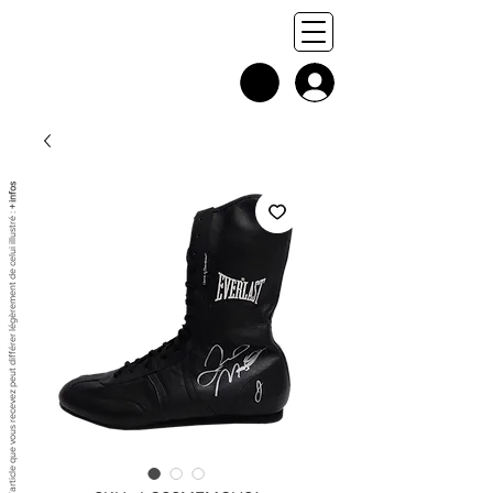
+ infos
Chaque exemplaire est unique, et l'article que vous recevez peut différer légèrement de celui illustré :