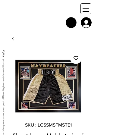
+ infos
Chaque exemplaire est unique, et l'article que vous recevez peut différer légèrement de celui illustré :
SKU : LCSSMSFMSTE1