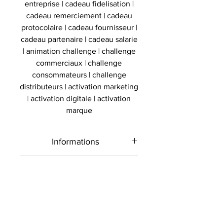
entreprise | cadeau fidelisation |
cadeau remerciement | cadeau
protocolaire | cadeau fournisseur |
cadeau partenaire | cadeau salarie
| animation challenge | challenge
commerciaux | challenge
consommateurs | challenge
distributeurs | activation marketing
| activation digitale | activation
marque
Informations
Type de
Ballon signé
Authenticité
produit
Présent sur le marché
Livraison
international depuis 2012 et en
Sport
Football
France depuis 2020 , Le
Toutes les commandes sont