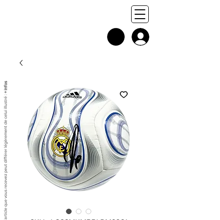
+ infos
Chaque exemplaire est unique, et l'article que vous recevez peut différer légèrement de celui illustré :