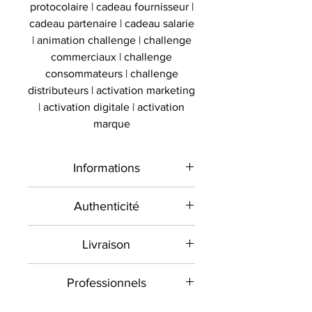
protocolaire | cadeau fournisseur |
cadeau partenaire | cadeau salarie
| animation challenge | challenge
commerciaux | challenge
consommateurs | challenge
distributeurs | activation marketing
| activation digitale | activation
marque
Informations
Type de
Vitrine
Authenticité
produit
ballon
Présent sur le marché
Livraison
international depuis 2012 et en
Sport
Basket
France depuis 2020 , Le
Toutes les commandes sont
Signé par
Professionnels
/
Collectionneur Sportif
envoyées contre signature dans la
commercialise des objets sportifs
mesure du possible. Veuillez
Quelle que soit la nature de votre