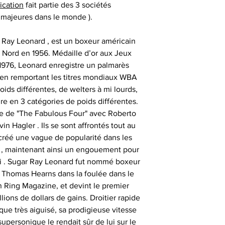
auprès de vos cl
ication
fait partie des 3 sociétés
, gants 
renseigner votre 
Certification
partenaires
n majeures dans le monde ).
difficulté po
consommat
SESSIONS OF
 Ray Leonard , est un boxeur américain
- les articles n
Nos objets sportifs
 Nord en 1956. Médaille d’or aux Jeux
Vous assurer que 
1
976, Leonard enregistre un palmarès
sont authentiqu
 en remportant les titres mondiaux WBA
importante, aus
- les articles e
- animer des
ids différentes, de welters à mi lourds,
uniquement ob
temps de 
consommate
re en 3 catégories de poids différentes.
partenaires his
tie de "The Fabulous Four" avec Roberto
séances de signat
- les articles en
- offrir des cadeau
n Hagler . Ils se sont affrontés tout au
outre-atlantique s
émotionnels 
créé une vague de popularité dans les
pass
s , maintenant ainsi un engouement pour
Ces sociétés privé
- animer et eng
i . Sugar Ray Leonard fut nommé boxeur
fournir ces ma
Le délai de liv
t Thomas Hearns dans la foulée dans le
collection aupr
tran
n Ring Magazine, et devint le premier
monde , possède
- animer des
ions de dollars de gains. Droitier rapide
différents sportifs
Veuillez nous co
que très aiguisé, sa prodigieuse vitesse
sont amenés à sig
particulièrement u
- et tout type d'a
upersonique le rendait sûr de lui sur le
qui peut expli