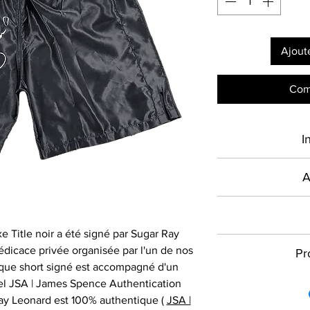
Ajout
Com
I
Type de produ
A
Présent sur le mar
Sport
en France depuis 2
 Title noir a été signé par Sugar Ray
Signé par
commercialise des
Toutes les com
édicace privée organisée par l'un de nos
Pr
authentiques et cer
signature dans l
que short signé est accompagné d'un
Équipe
les plus grandes
donc vous assurer 
Quelle que soit la 
iciel JSA | James Spence Authentication
actuels, à destin
à l'adresse et à l
pouvons vous aid
Compétition
Ray Leonard est 100% authentique (
JSA |
particuliers : maill
livraison lorsque