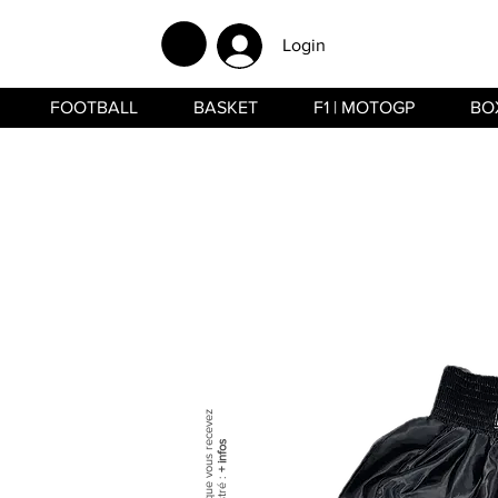
Login
FOOTBALL
BASKET
F1 | MOTOGP
BO
+ infos