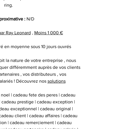
date précise ou si
ring.
important les con
t
ainsi que des diff
Alors n’hésitez pa
pproximative :
N/D
s
Nous sommes en m
Sportif pour trou
des adresses autr
ar Ray Leonard
,
Moins 1 000 €
CERTIFICAT 
facture ou de la ca
cadeau client
au moment d
remerciement | 
vré en moyenne sous 10 jours ouvrés
Tous nos articl
fournisseur | cadea
accompagnés d'une
| cadeau sala
it la nature de votre entreprise , nous
que la signature du
exceptionnel | c
uer différemment auprès de vos clients
vous avez acqui
prestige | anim
artenaires , vos distributeurs , vos
première certific
animation challe
alariés ! Découvrez nos
solutions
officiel d'authenti
challenge distrib
qu’une deuxième ce
activation dig
 noel | cadeau fete des peres | cadeau
 | cadeau prestige | cadeau exception |
eau exceptionnel | cadeau original |
Chaque objet spor
cadeau client | cadeau affaires | cadeau
Collectionneur Sp
ation | cadeau remerciement | cadeau
deux stickers 