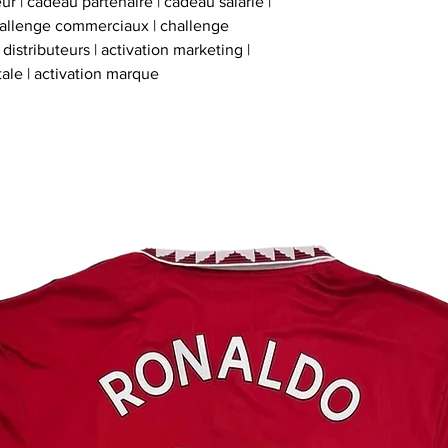
ur | cadeau partenaire | cadeau salarie |
inviolables , apposé
hallenge commerciaux | challenge
sur l’ obje
istributeurs | activation marketing |
tale | activation marque