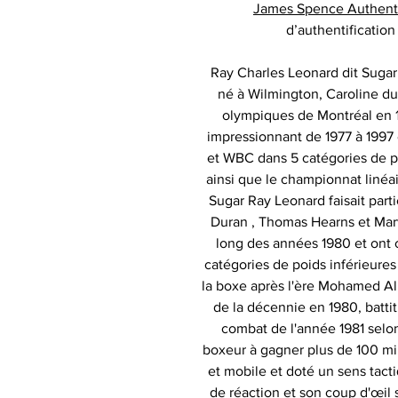
James Spence Authent
d’authentificatio
Ray Charles Leonard dit Sugar
né à Wilmington, Caroline du
olympiques de Montréal en 1
impressionnant de 1977 à 1997
et WBC dans 5 catégories de po
ainsi que le championnat linéai
Sugar Ray Leonard faisait par
Duran , Thomas Hearns et Marvi
long des années 1980 et ont 
catégories de poids inférieure
la boxe après l'ère Mohamed Al
de la décennie en 1980, batti
combat de l'année 1981 selo
boxeur à gagner plus de 100 mill
et mobile et doté un sens tacti
de réaction et son coup d'œil s