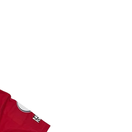
s l’un sur le certificat et l’autre
t sportif de collection .