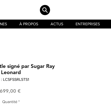
INES
À PROPOS
ACTUS
ENTREPRISES
tle signé par Sugar Ray
Leonard
 : LCSFSSRLSTS1
Prix
699,00 €
Quantité
*