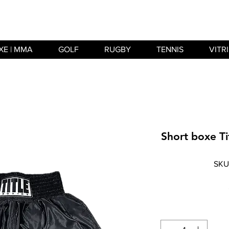
XE | MMA
GOLF
RUGBY
TENNIS
VITR
Short boxe Ti
SKU