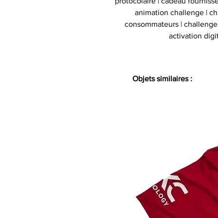
protocolaire | cadeau fournisse
animation challenge | c
consommateurs | challenge d
activation digi
Objets similaires :