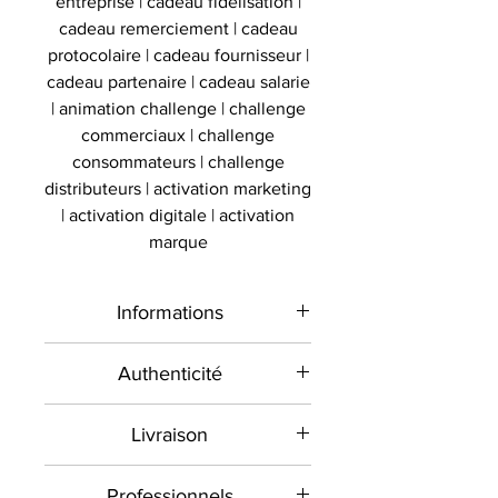
entreprise | cadeau fidelisation |
cadeau remerciement | cadeau
protocolaire | cadeau fournisseur |
cadeau partenaire | cadeau salarie
| animation challenge | challenge
commerciaux | challenge
consommateurs | challenge
distributeurs | activation marketing
| activation digitale | activation
marque
Informations
Type de
Raquette
Authenticité
produit
signée
Présent sur le marché
encadrée
Livraison
international depuis 2012 et en
France depuis 2020 , Le
Sport
Tennis
Toutes les commandes sont
Professionnels
Collectionneur Sportif