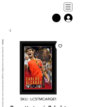
+ infos
Chaque exemplaire est unique, et l'article que vous recevez peut différer légèrement de celui illustré :
SKU : LCSTMCARQE1