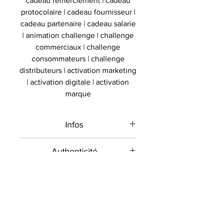
cadeau remerciement | cadeau
protocolaire | cadeau fournisseur |
cadeau partenaire | cadeau salarie
| animation challenge | challenge
commerciaux | challenge
consommateurs | challenge
distributeurs | activation marketing
| activation digitale | activation
marque
Infos
Type de
Paire de
Authenticité
produit
chaussures
Présent sur le marché
signée
Livraison
international depuis 2012 et en
France depuis 2020 , Le
Sport
Golf
Toutes les commandes sont
Professionnels
Collectionneur Sportif
envoyées contre signature dans la
Signé par
Justin Thomas
commercialise des objets sportifs