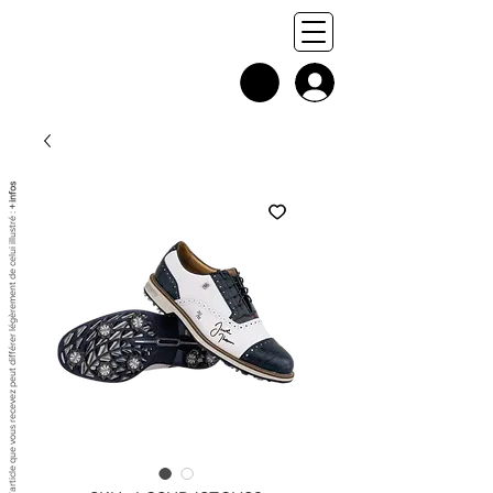
+ infos
Chaque exemplaire est unique, et l'article que vous recevez peut différer légèrement de celui illustré :