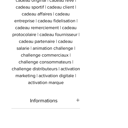
cadeau original | cadeau reve |
cadeau sportif | cadeau client |
cadeau affaires | cadeau
entreprise | cadeau fidelisation |
cadeau remerciement | cadeau
protocolaire | cadeau fournisseur |
cadeau partenaire | cadeau
salarie | animation challenge |
challenge commerciaux |
challenge consommateurs |
challenge distributeurs | activation
marketing | activation digitale |
activation marque
Informations
Type de
Mini casque
Authenticité
produit
signé
Présent sur le marché