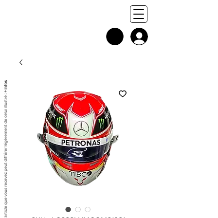
+ infos
Chaque exemplaire est unique, et l'article que vous recevez peut différer légèrement de celui illustré :