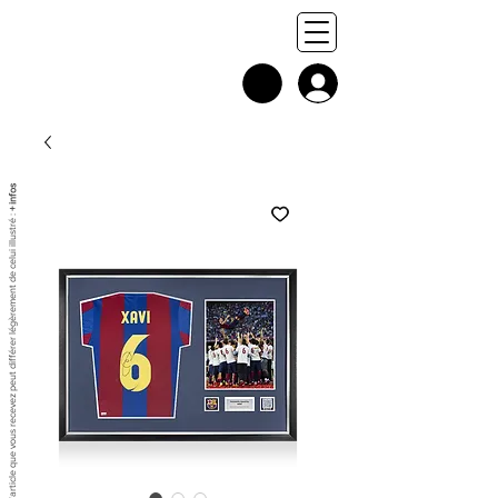
+ infos
Chaque exemplaire est unique, et l'article que vous recevez peut différer légèrement de celui illustré :