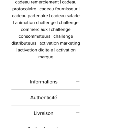
cadeau remerciement | cadeau
protocolaire | cadeau fournisseur |
cadeau partenaire | cadeau salarie
| animation challenge | challenge
commerciaux | challenge
consommateurs | challenge
distributeurs | activation marketing
| activation digitale | activation
marque
Informations
Type de
Maillot signé
Authenticité
produit
encadré
Présent sur le marché
Livraison
international depuis 2012 et en
Sport
Football
France depuis 2020 , Le
Toutes les commandes sont