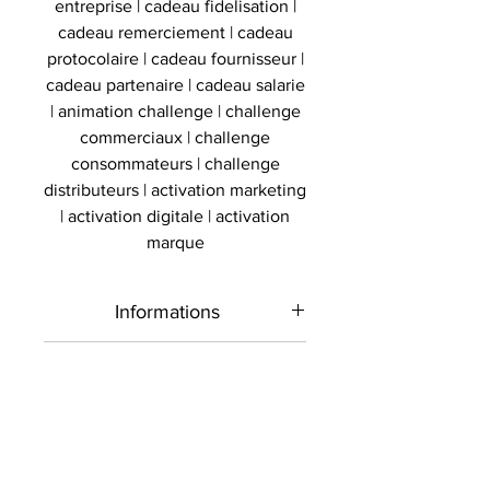
entreprise | cadeau fidelisation |
cadeau remerciement | cadeau
protocolaire | cadeau fournisseur |
cadeau partenaire | cadeau salarie
| animation challenge | challenge
commerciaux | challenge
consommateurs | challenge
distributeurs | activation marketing
| activation digitale | activation
marque
Informations
Type de
Maillot signé
Authenticité
produit
Présent sur le marché
Livraison
international depuis 2012 et en
Sport
Football
France depuis 2020 , Le
Toutes les commandes sont