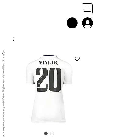
+ infos
Chaque exemplaire est unique, et l'article que vous recevez peut différer légèrement de celui illustré :