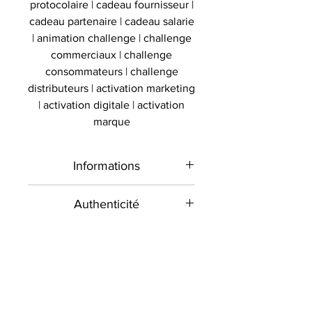
protocolaire | cadeau fournisseur |
cadeau partenaire | cadeau salarie
| animation challenge | challenge
commerciaux | challenge
consommateurs | challenge
distributeurs | activation marketing
| activation digitale | activation
marque
Informations
Type de
Maillot signé
Authenticité
produit
Présent sur le marché
Livraison
international depuis 2012 et en
Sport
Football
France depuis 2020 , Le
Toutes les commandes sont
Signé par
Professionnels
Luis Figo
Collectionneur Sportif
envoyées contre signature dans la
commercialise des objets sportifs
mesure du possible. Veuillez
Quelle que soit la nature de votre
Équipe
Portugal