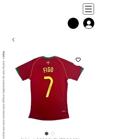
+ infos
Chaque exemplaire est unique, et l'article que vous recevez peut différer légèrement de celui illustré :