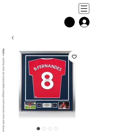
+ infos
Chaque exemplaire est unique, et l'article que vous recevez peut différer légèrement de celui illustré :