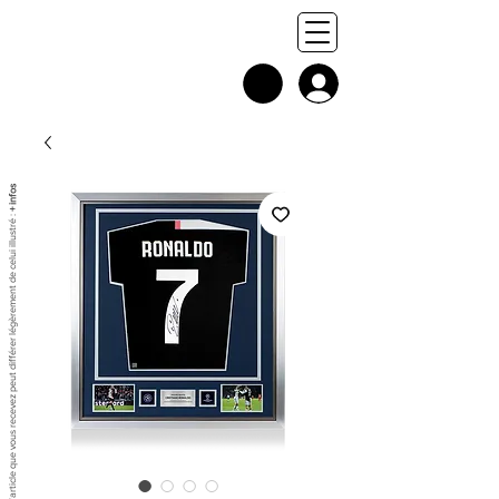
+ infos
Chaque exemplaire est unique, et l'article que vous recevez peut différer légèrement de celui illustré :