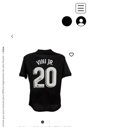
+ infos
Chaque exemplaire est unique, et l'article que vous recevez peut différer légèrement de celui illustré :