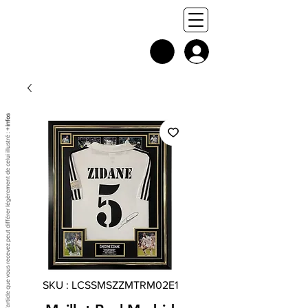
+ infos
Chaque exemplaire est unique, et l'article que vous recevez peut différer légèrement de celui illustré :
SKU : LCSSMSZZMTRM02E1