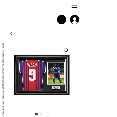
+ infos
Chaque exemplaire est unique, et l'article que vous recevez peut différer légèrement de celui illustré :