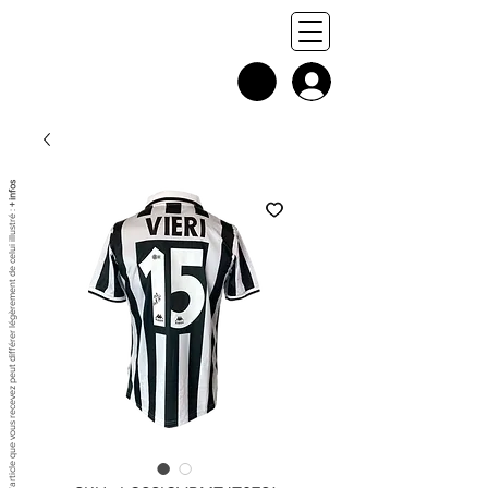
+ infos
Chaque exemplaire est unique, et l'article que vous recevez peut différer légèrement de celui illustré :