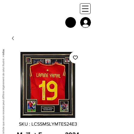
+ infos
Chaque exemplaire est unique, et l'article que vous recevez peut différer légèrement de celui illustré :
SKU : LCSSMSLYMTES24E3