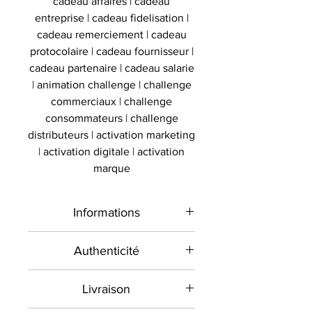
cadeau affaires | cadeau
entreprise | cadeau fidelisation |
cadeau remerciement | cadeau
protocolaire | cadeau fournisseur |
cadeau partenaire | cadeau salarie
| animation challenge | challenge
commerciaux | challenge
consommateurs | challenge
distributeurs | activation marketing
| activation digitale | activation
marque
Informations
Type de
Maillot signé
Authenticité
produit
encadré
Présent sur le marché
Livraison
international depuis 2012 et en
Sport
Football
France depuis 2020 , Le