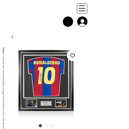
+ infos
Chaque exemplaire est unique, et l'article que vous recevez peut différer légèrement de celui illustré :