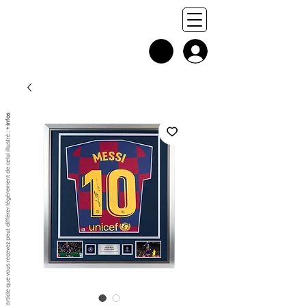
+ infos
Chaque exemplaire est unique, et l'article que vous recevez peut différer légèrement de celui illustré :