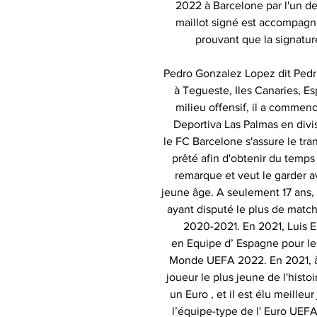
2022 à Barcelone par l'un d
maillot signé est accompagné 
prouvant que la signatur
Pedro Gonzalez Lopez dit Pedri
à Tegueste, Iles Canaries, 
milieu offensif, il a commen
Deportiva Las Palmas en divi
le FC Barcelone s'assure le trans
prêté afin d'obtenir du temps
remarque et veut le garder a
jeune âge. A seulement 17 ans, 
ayant disputé le plus de match
2020-2021. En 2021, Luis E
en Equipe d’ Espagne pour le
Monde UEFA 2022. En 2021, à 18
joueur le plus jeune de l'histoi
un Euro , et il est élu meilleu
l’équipe-type de l' Euro UEFA 2