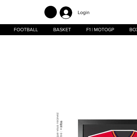
Login
FOOTBALL
BASKET
F1 | MOTOGP
BO
+ infos