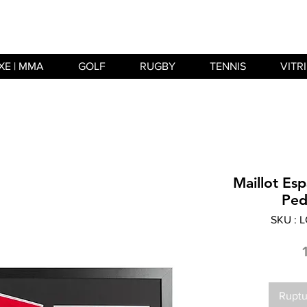
XE | MMA
GOLF
RUGBY
TENNIS
VITR
Maillot Es
Ped
SKU : 
Ruptu