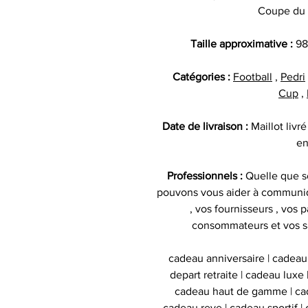
Coupe du
Taille approximative :
98
Catégories :
Football
,
Pedri
Cup
,
Date de livraison :
Maillot liv
en
Professionnels :
Quelle que so
pouvons vous aider à communiq
, vos fournisseurs , vos p
consommateurs et vos sa
cadeau anniversaire | cadeau
depart retraite | cadeau luxe
cadeau haut de gamme | cad
cadeau reve | cadeau sportif | 