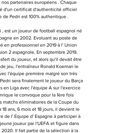
e nos partenaires européens . Chaque
importante, aus
- les articles e
- animer des
d'un certificat d'authenticité officiel
uniquement ob
temps de 
consommate
e de Pedri est 100% authentique .
partenaires his
séances de signat
- les articles en
- offrir des cadeau
 , est un joueur de football espagnol né
outre-atlantique s
émotionnels 
Espagne en 2002. Evoluant au poste de
pass
cé en professionnel en 2019 à l' Union
Ces sociétés privé
- animer et eng
sion 2 espagnole. En septembre 2019,
fournir ces ma
Le délai de liv
fert du joueur, et alors qu'il devait être
collection aupr
tran
 de jeu, l'entraîneur Ronald Koeman le
monde , possède
- animer des
vec l'équipe première malgré son très
différents sportifs
Veuillez nous co
Pedri sera finalement le joueur du Barça
sont amenés à sig
particulièrement u
- et tout type d'a
s en Liga avec l'équipe A sur l'exercice
qui peut expli
date précise ou si
nrique le convoque pour la 1ère fois
important les con
t
s matchs éliminatoires de la Coupe du
ainsi que des diff
Alors n’hésitez pa
 ans, 6 mois et 18 jours, il devient le
s
Nous sommes en m
Sportif pour trou
re de l' Equipe d' Espagne à participer à
des adresses autr
r jeune joueur par l'UEFA et figure dans
CERTIFICAT 
facture ou de la ca
cadeau client
020. Il fait partie de la sélection à la