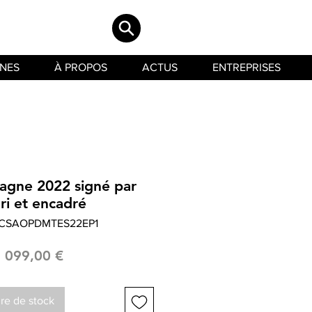
INES
À PROPOS
ACTUS
ENTREPRISES
pagne 2022 signé par
ri et encadré
LCSAOPDMTES22EP1
Prix
1 099,00 €
re de stock