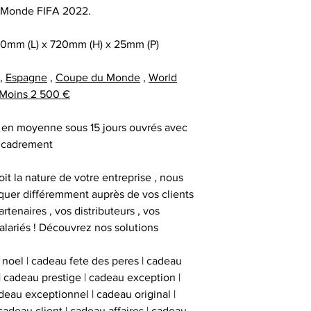
au moment d
remerciement | 
 Monde FIFA 2022.
Tous nos articl
fournisseur | cadea
accompagnés d'une
| cadeau sala
0mm (L) x 720mm (H) x 25mm (P)
que la signature du
exceptionnel | c
vous avez acqui
prestige | anim
,
Espagne
,
Coupe du Monde
,
World
première certific
animation challe
Moins 2 500 €
officiel d'authenti
challenge distrib
qu’une deuxième ce
activation dig
ré en moyenne sous 15 jours ouvrés avec
cadrement
Chaque objet spor
it la nature de votre entreprise , nous
Collectionneur Sp
uer différemment auprès de vos clients
deux stickers 
artenaires , vos distributeurs , vos
inviolables , apposé
lariés ! Découvrez nos solutions
sur l’ obje
 noel | cadeau fete des peres | cadeau
 | cadeau prestige | cadeau exception |
eau exceptionnel | cadeau original |
cadeau client | cadeau affaires | cadeau