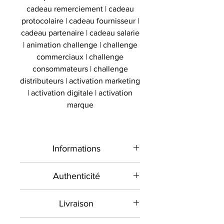
cadeau remerciement | cadeau
protocolaire | cadeau fournisseur |
cadeau partenaire | cadeau salarie
| animation challenge | challenge
commerciaux | challenge
consommateurs | challenge
distributeurs | activation marketing
| activation digitale | activation
marque
Informations
Type de
Maillot signé
Authenticité
produit
encadré
Présent sur le marché
Livraison
international depuis 2012 et en
Sport
Football
France depuis 2020 , Le
Toutes les commandes sont