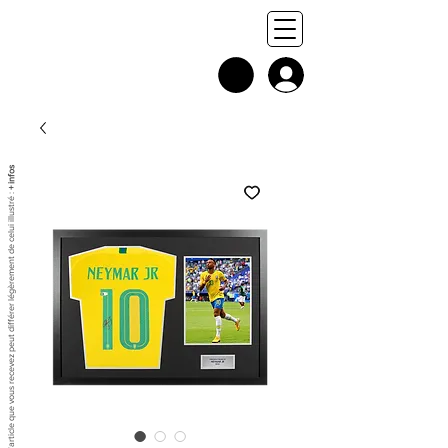
+ infos
Chaque exemplaire est unique, et l'article que vous recevez peut différer légèrement de celui illustré :