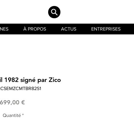
INES
À PROPOS
ACTUS
ENTREPRISES
il 1982 signé par Zico
 LCSEMZCMTBR82S1
Prix
699,00 €
Quantité
*