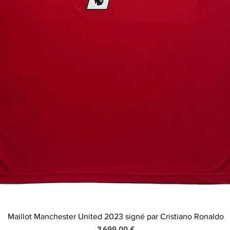
Maillot Manchester United 2023 signé par Cristiano Ronaldo
Aperçu rapide
Prix
3 699,00 €