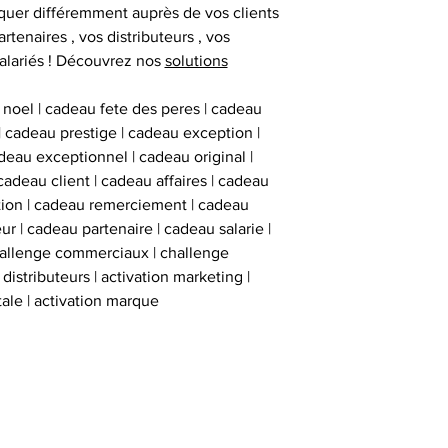
apposée, la preuv
uer différemment auprès de vos clients
a signé l'article .
artenaires , vos distributeurs , vos
unique collé sur
alariés ! Découvrez nos
solutions
code identi
 noel | cadeau fete des peres | cadeau
Les produits sou
 | cadeau prestige | cadeau exception |
officiels de Lione
eau exceptionnel | cadeau original |
FIFA ou de l'UE
cadeau client | cadeau affaires | cadeau
similaire avec le
ation | cadeau remerciement | cadeau
style, mais rempl
ur | cadeau partenaire | cadeau salarie |
C
hallenge commerciaux | challenge
istributeurs | activation marketing |
tale | activation marque