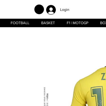
Login
FOOTBALL
BASKET
F1 | MOTOGP
BO
+ infos