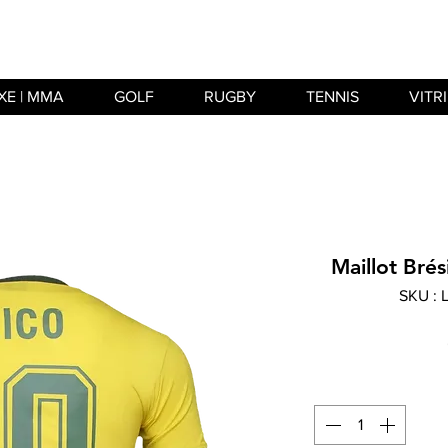
XE | MMA
GOLF
RUGBY
TENNIS
VITR
Maillot Brés
SKU :