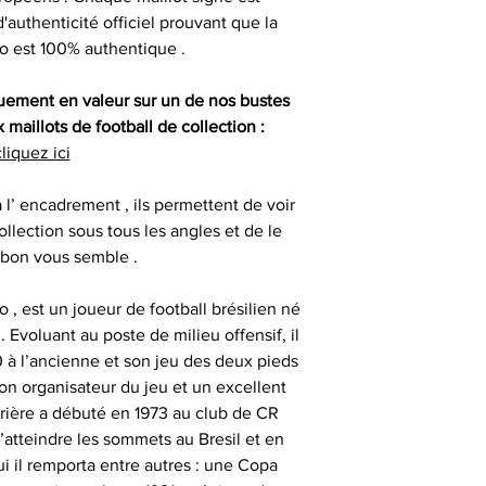
partenaires, vos d
'authenticité officiel prouvant que la
difficulté po
Certification
e
C'est pourquoi 
co est 100% authentique .
informations que 
- les articles n
Nos objets sportifs
possibles, afin q
quement en valeur sur un de nos bustes
1
claires possibles à
maillots de football de collection :
vous ne trouviez
liquez ici
- les articles e
- animer des
cherchez, notr
temps de 
consommat
disposition pour v
à l’ encadrement , ils permettent de voir
possibles. Envo
ollection sous tous les angles et de le
- les articles en
- offrir des cadeau
serons heureux
 bon vous semble .
outre-atlantique s
émotionnels
pass
COMMENT PUIS
 , est un joueur de football brésilien né
- animer et eng
SONT 10
. Evoluant au poste de milieu offensif, il
Le délai de liv
 à l’ancienne et son jeu des deux pieds
tran
Vous assurer que 
bon organisateur du jeu et un excellent
- animer des
sont authentiqu
arrière a débuté en 1973 au club de CR
Veuillez nous co
importante. Toute
d’atteindre les sommets au Bresil et en
particulièrement u
- et tout type d'a
par nos partenair
i il remporta entre autres : une Copa
date précise ou si
signatures priv