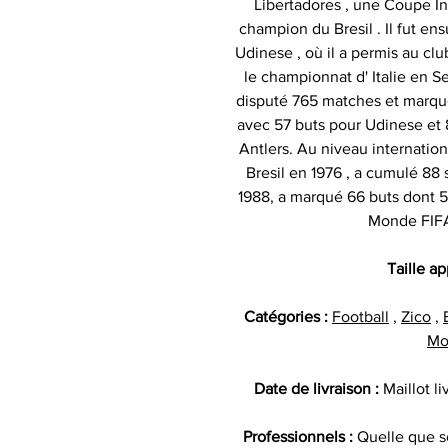
Libertadores , une Coupe Int
champion du Bresil . Il fut ens
Udinese , où il a permis au c
le championnat d' Italie en Se
disputé 765 matches et marqu
avec 57 buts pour Udinese et
Antlers. Au niveau internationa
Bresil en 1976 , a cumulé 88 
1988, a marqué 66 buts dont 52
Monde FIFA 
Taille a
Catégories :
Football
,
Zico
,
Mo
Date de livraison :
Maillot l
Professionnels :
Quelle que so