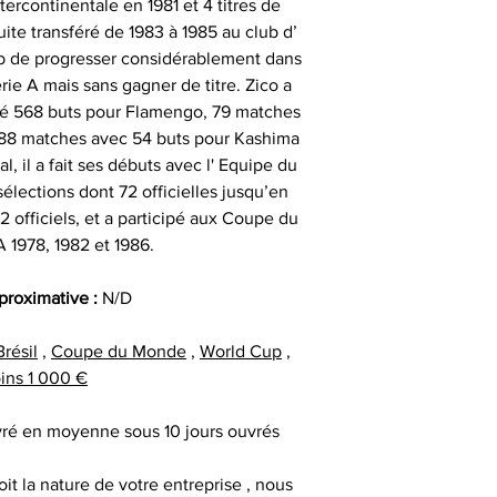
ercontinentale en 1981 et 4 titres de
t
privées dont l'un
uite transféré de 1983 à 1985 au club d’
Alors n’hésitez pa
objets sportifs de
lub de progresser considérablement dans
Nous sommes en m
Sportif pour trou
et des vidéos des j
rie A mais sans gagner de titre. Zico a
des adresses autr
et fournissent de
é 568 buts pour Flamengo, 79 matches
facture ou de la ca
cadeau client
signat
 88 matches avec 54 buts pour Kashima
au moment d
remerciement | 
l, il a fait ses débuts avec l' Equipe du
fournisseur | cadea
LES OBJETS Le Co
sélections dont 72 officielles jusqu’en
| cadeau sala
ACCOMPA
 officiels, et a participé aux Coupe du
exceptionnel | c
D'
1978, 1982 et 1986.
prestige | anim
animation challe
Tous nos article
pproximative :
N/D
challenge distrib
d'un
certificat d'
activation dig
objets ordinaires 
Brésil
,
Coupe du Monde
,
World Cup
,
d'authenticité qui
ins 1 000 €
sur l'article
authentique. Vou
ivré en moyenne sous 10 jours ouvrés
dont ils disposent 
: la date de signatu
it la nature de votre entreprise , nous