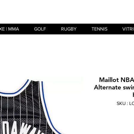
XE | MMA
GOLF
RUGBY
TENNIS
VITR
Maillot NB
Alternate sw
SKU : 