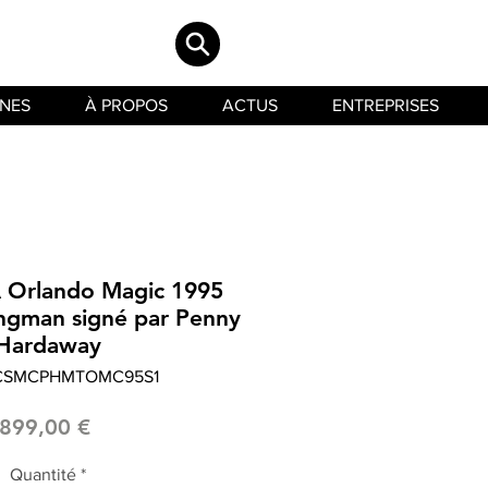
INES
À PROPOS
ACTUS
ENTREPRISES
A Orlando Magic 1995
ingman signé par Penny
Hardaway
LCSMCPHMTOMC95S1
Prix
899,00 €
Quantité
*