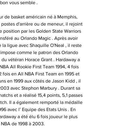
particulièrement u
 bon vous semble .
- et tout type d'a
qui peut expli
date précise ou si
important les con
t
r de basket américain né à Memphis,
ainsi que des diff
 postes d'arrière ou de meneur, il rejoint
Alors n’hésitez pa
s
Nous sommes en m
 position par les Golden State Warriors
Sportif pour trou
des adresses autr
ansféré au Orlando Magic . Après avoir
CERTIFICAT 
facture ou de la ca
la ligue avec Shaquille O'Neal , il reste
cadeau client
au moment d
 s'impose comme le patron des Orlando
remerciement | 
Tous nos artic
de du vétéran Horace Grant . Hardaway a
fournisseur | cadea
accompagnés d'une
 NBA All Rookie First Team 1994, 4 fois
| cadeau sala
que la signature du
2 fois en All NBA First Team en 1995 et
exceptionnel | c
vous avez acqui
ns en 1999 aux côtés de Jason Kidd , il
prestige | anim
première certific
2003 avec Stephon Marbury . Durant sa
animation challe
officiel d'authent
tchs et a réalisé 15,4 points, 5,1 passes
challenge distrib
qu’une deuxième ce
tch. Il a également remporté la médaille
activation dig
96 avec l’ Equipe des Etats Unis . En
rdaway a été élu 6 fois joueur le plus
Chaque objet spor
a NBA de 1998 à 2003.
Collectionneur Sp