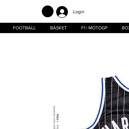
Login
FOOTBALL
BASKET
F1 | MOTOGP
BO
+ infos