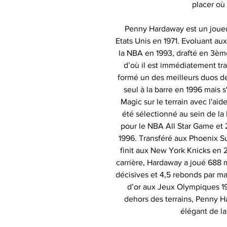
placer où
Penny Hardaway est un joueu
Etats Unis en 1971. Evoluant aux
la NBA en 1993, drafté en 3ème
d’où il est immédiatement tr
formé un des meilleurs duos de 
seul à la barre en 1996 mais
Magic sur le terrain avec l'ai
été sélectionné au sein de la
pour le NBA All Star Game et 
1996. Transféré aux Phoenix Su
finit aux New York Knicks en 
carrière, Hardaway a joué 688 ma
décisives et 4,5 rebonds par ma
d’or aux Jeux Olympiques 19
dehors des terrains, Penny Ha
élégant de l