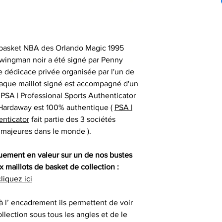
pouvons vous aid
Compétition
particuliers : ma
livraison lorsque
auprès de vos 
gants
renseigner votre 
Certification
partenaires vos d
difficulté po
e
SESSIONS OF
 basket NBA des Orlando Magic 1995
- les articles n
swingman noir a été signé par Penny
Nos objets sportifs
Vous assurer que 
1
 dédicace privée organisée par l'un de
sont authentiqu
haque maillot signé est accompagné d'un
importante, aus
- les articles e
el PSA | Professional Sports Authenticator
- animer des
uniquement ob
temps de 
 Hardaway est 100% authentique (
PSA |
consommat
partenaires his
enticator
fait partie des 3 sociétés
séances de signat
- les articles en
n majeures dans le monde ).
- offrir des cadeau
outre-atlantique s
émotionnels
pass
quement en valeur sur un de nos bustes
Ces sociétés privé
 maillots de basket de collection :
- animer et eng
fournir ces ma
Le délai de liv
liquez ici
collection aupr
tran
monde possèden
 à l’ encadrement ils permettent de voir
- animer de
différents sportifs
Veuillez nous co
llection sous tous les angles et de le
sont amenés à sig