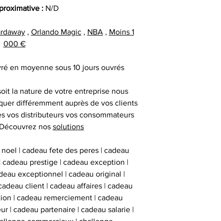
deux stickers
pproximative :
N/D
inviolables apposés
sur l’ obje
ardaway
,
Orlando Magic
,
NBA
,
Moins 1
000 €
ivré en moyenne sous 10 jours ouvrés
oit la nature de votre entreprise nous
uer différemment auprès de vos clients
res vos distributeurs vos consommateurs
 ! Découvrez nos
solutions
 noel | cadeau fete des peres | cadeau
 | cadeau prestige | cadeau exception |
eau exceptionnel | cadeau original |
cadeau client | cadeau affaires | cadeau
ation | cadeau remerciement | cadeau
ur | cadeau partenaire | cadeau salarie |