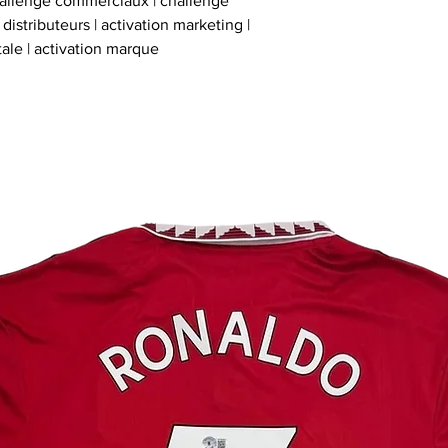
hallenge commerciaux | challenge
istributeurs | activation marketing |
tale | activation marque