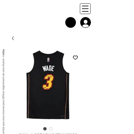
+ infos
Chaque exemplaire est unique, et l'article que vous recevez peut différer légèrement de celui illustré :