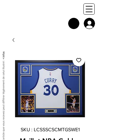
+ infos
Chaque exemplaire est unique, et l'article que vous recevez peut différer légèrement de celui illustré :
SKU : LCSSSCSCMTGSWE1