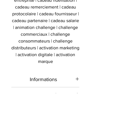
entreprise | cadeau fidelisation |
cadeau remerciement | cadeau
protocolaire | cadeau fournisseur |
cadeau partenaire | cadeau salarie
| animation challenge | challenge
commerciaux | challenge
consommateurs | challenge
distributeurs | activation marketing
| activation digitale | activation
marque
Informations
Type de
Maillot signé
Authenticité
produit
Présent sur le marché
Livraison
international depuis 2012 et en
Sport
Basket
France depuis 2020 , Le
Toutes les commandes sont
Signé par
Professionnels
Stephen Curry
Collectionneur Sportif