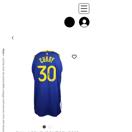
+ infos
Chaque exemplaire est unique, et l'article que vous recevez peut différer légèrement de celui illustré :