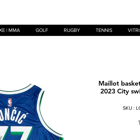
XE | MMA
GOLF
RUGBY
TENNIS
VITR
Maillot baske
2023 City sw
SKU : 