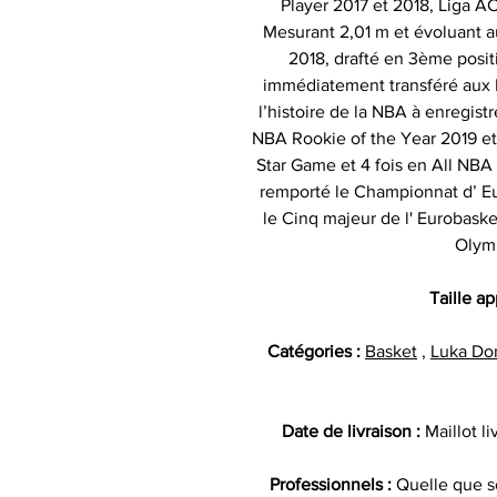
Player 2017 et 2018, Liga 
Mesurant 2,01 m et évoluant a
2018, drafté en 3ème positi
immédiatement transféré aux D
l’histoire de la NBA à enregistr
NBA Rookie of the Year 2019 et 
Star Game et 4 fois en All NBA F
remporté le Championnat d’ Eu
le Cinq majeur de l' Eurobask
Olym
Taille a
Catégories :
Basket
,
Luka Do
Date de livraison :
Maillot l
Professionnels :
Quelle que so