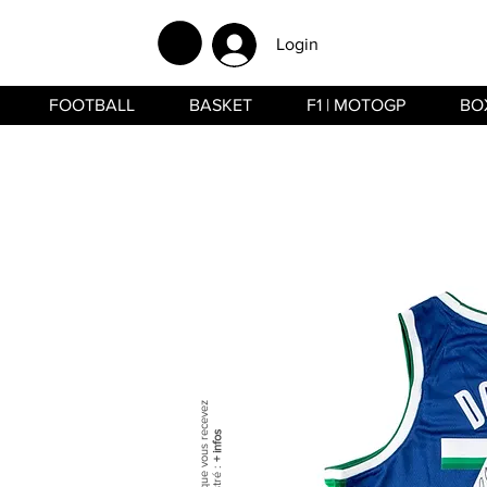
Login
FOOTBALL
BASKET
F1 | MOTOGP
BO
+ infos