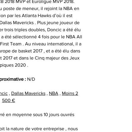
ACB 2018 MVP et Euroligue MVP 2018.
particulièrement u
- et tout type d'a
qui peut expli
u poste de meneur, il rejoint la NBA en
date précise ou si
important les con
on par les Atlanta Hawks d’où il est
t
ainsi que des diff
allas Mavericks . Plus jeune joueur de
Alors n’hésitez pa
s
er trois triples doubles, Doncic a été élu
Nous sommes en m
Sportif pour trou
a été sélectionné 4 fois pour le NBA All
des adresses autr
CERTIFICAT 
irst Team . Au niveau international, il a
facture ou de la ca
cadeau client
rope de basket 2017 , et a été élu dans
au moment d
remerciement | 
Tous nos articl
et 2017 et dans le Cinq majeur des Jeux
fournisseur | cadea
accompagnés d'une
piques 2020 .
| cadeau sala
que la signature du
exceptionnel | c
vous avez acqui
pproximative :
N/D
prestige | anim
première certific
animation challe
officiel d'authenti
ncic
,
Dallas Mavericks
,
NBA
,
Moins 2
challenge distrib
qu’une deuxième ce
500 €
activation dig
ivré en moyenne sous 10 jours ouvrés
Chaque objet spor
Collectionneur Sp
it la nature de votre entreprise , nous