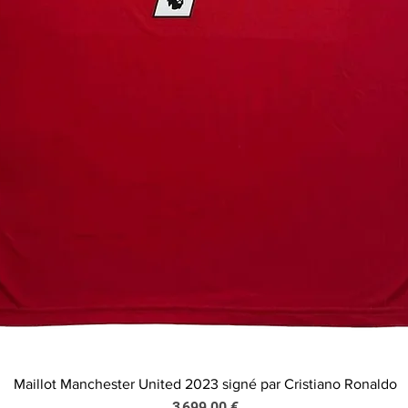
Maillot Manchester United 2023 signé par Cristiano Ronaldo
Aperçu rapide
Prix
3 699,00 €