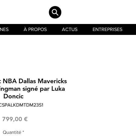
INES
À PROPOS
ACTUS
ENTREPRISES
t NBA Dallas Mavericks
ingman signé par Luka
Doncic
LCSPALKDMTDM23S1
Prix
1 799,00 €
Quantité
*