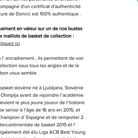
pouvons vous aid
Compétition
particuliers : maill
ompagné d'un certificat d'authenticité
livraison lorsque
auprès de vos cl
, gants 
ature de Doncic est 100% authentique .
renseigner votre 
Certification
partenaires
difficulté po
consommat
SESSIONS OF
quement en valeur sur un de nos bustes
 maillots de basket de collection :
- les articles n
Nos objets sportifs
Vous assurer que 
liquez ici
1
sont authentiqu
importante, aus
à l’ encadrement , ils permettent de voir
- les articles e
- animer des
uniquement ob
llection sous tous les angles et de le
temps de 
consommate
partenaires his
 bon vous semble .
séances de signat
- les articles en
- offrir des cadeau
basket slovène né à Ljubljana, Slovénie
outre-atlantique s
émotionnels 
n Olimpija avant de rejoindre l’académie
pass
Ces sociétés privé
evient le plus jeune joueur de l’histoire
- animer et eng
fournir ces ma
e senior à l’âge de 16 ans en 2015, et
Le délai de liv
collection aupr
 Champion d’ Espagne et de remporter 2
tran
monde , possède
tercontinentale de basket 2015 et l’
- animer des
différents sportifs
 également été élu Liga ACB Best Young
Veuillez nous co
sont amenés à sig