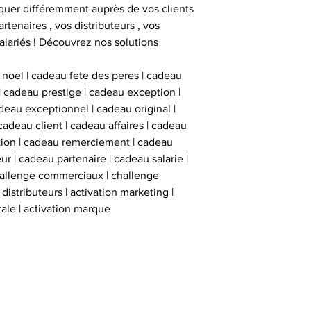
deux stickers 
uer différemment auprès de vos clients
inviolables , apposé
artenaires , vos distributeurs , vos
sur l’ obje
alariés ! Découvrez nos
solutions
 noel | cadeau fete des peres | cadeau
 | cadeau prestige | cadeau exception |
eau exceptionnel | cadeau original |
cadeau client | cadeau affaires | cadeau
ation | cadeau remerciement | cadeau
ur | cadeau partenaire | cadeau salarie |
hallenge commerciaux | challenge
istributeurs | activation marketing |
tale | activation marque