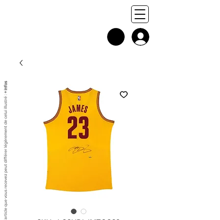
+ infos
Chaque exemplaire est unique, et l'article que vous recevez peut différer légèrement de celui illustré :