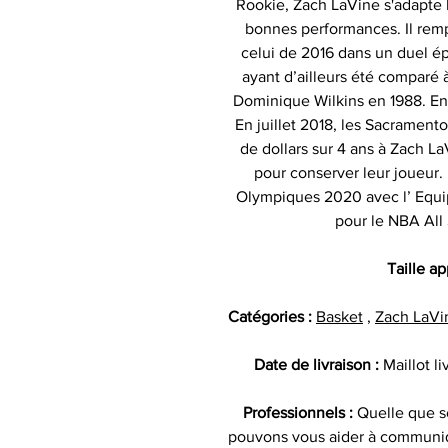
Rookie, Zach LaVine s'adapte b
bonnes performances. Il remp
celui de 2016 dans un duel é
ayant d’ailleurs été comparé 
Dominique Wilkins en 1988. En 
En juillet 2018, les Sacramento
de dollars sur 4 ans à Zach LaV
pour conserver leur joueur. 
Olympiques 2020 avec l’ Equip
pour le NBA All
Taille a
Catégories :
Basket
,
Zach LaVi
Date de livraison :
Maillot l
Professionnels :
Quelle que so
pouvons vous aider à communiq