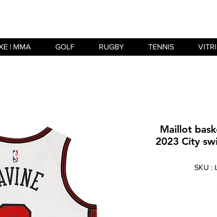
XE | MMA
GOLF
RUGBY
TENNIS
VITR
Maillot bas
2023 City sw
SKU :