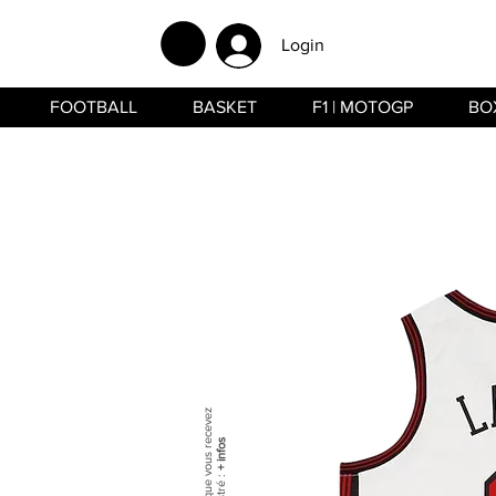
Login
FOOTBALL
BASKET
F1 | MOTOGP
BO
+ infos