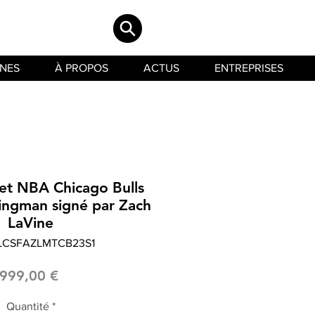
INES
À PROPOS
ACTUS
ENTREPRISES
ket NBA Chicago Bulls
ingman signé par Zach
LaVine
 LCSFAZLMTCB23S1
Prix
999,00 €
Quantité
*