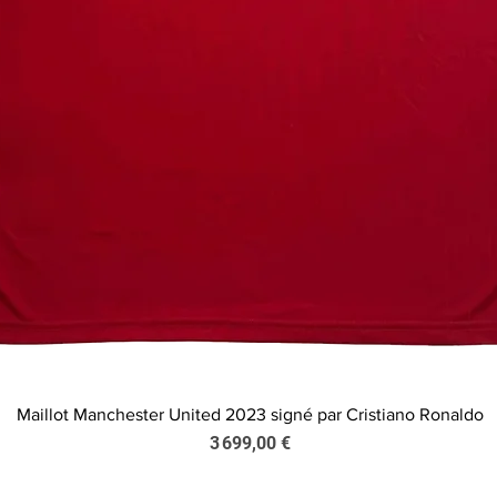
Maillot Manchester United 2023 signé par Cristiano Ronaldo
Aperçu rapide
Prix
3 699,00 €