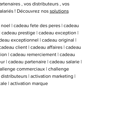
deux stickers 
artenaires , vos distributeurs , vos
inviolables , apposé
alariés ! Découvrez nos
solutions
sur l’ obje
 noel | cadeau fete des peres | cadeau
 | cadeau prestige | cadeau exception |
eau exceptionnel | cadeau original |
cadeau client | cadeau affaires | cadeau
ation | cadeau remerciement | cadeau
ur | cadeau partenaire | cadeau salarie |
hallenge commerciaux | challenge
istributeurs | activation marketing |
tale | activation marque