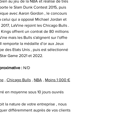
ien au jeu de la NBA et réalise de très
particulièrement u
- et tout type d'a
qui peut expli
orte le Slam Dunk Contest 2015, puis
date précise ou si
important les con
pique avec Aaron Gordon , le concours
t
ainsi que des diff
à celui qui a opposé Michael Jordan et
Alors n’hésitez pa
s
2017, LaVine rejoint les Chicago Bulls .
Nous sommes en m
Sportif pour trou
 Kings offrent un contrat de 80 millions
des adresses autr
CERTIFICAT 
ine mais les Bulls s'alignent sur l'offre
facture ou de la ca
cadeau client
Il remporte la médaille d’or aux Jeux
au moment d
remerciement | 
Tous nos articl
e des Etats Unis , puis est sélectionné
fournisseur | cadea
accompagnés d'une
 Star Game 2021 et 2022.
| cadeau sala
que la signature du
exceptionnel | c
vous avez acqui
pproximative :
N/D
prestige | anim
première certific
animation challe
officiel d'authenti
ne
,
Chicago Bulls
,
NBA
,
Moins 1 000 €
challenge distrib
qu’une deuxième ce
activation dig
ivré en moyenne sous 10 jours ouvrés
Chaque objet spor
it la nature de votre entreprise , nous
Collectionneur Sp
uer différemment auprès de vos clients