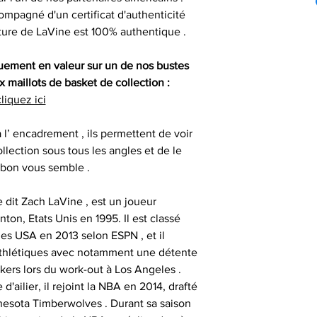
pouvons vous aid
Compétition
particuliers : maill
ompagné d'un certificat d'authenticité
livraison lorsque
auprès de vos cl
, gants 
ature de LaVine est 100% authentique .
renseigner votre 
Certification
partenaires
difficulté po
consommat
SESSIONS OF
quement en valeur sur un de nos bustes
 maillots de basket de collection :
- les articles n
Nos objets sportifs
Vous assurer que 
liquez ici
1
sont authentiqu
importante, aus
à l’ encadrement , ils permettent de voir
- les articles e
- animer des
uniquement ob
llection sous tous les angles et de le
temps de 
consommate
partenaires his
 bon vous semble .
séances de signat
- les articles en
- offrir des cadeau
dit Zach LaVine , est un joueur
outre-atlantique s
émotionnels 
ton, Etats Unis en 1995. Il est classé
pass
Ces sociétés privé
s USA en 2013 selon ESPN , et il
- animer et eng
fournir ces ma
athlétiques avec notamment une détente
Le délai de liv
collection aupr
kers lors du work-out à Los Angeles .
tran
monde , possède
d'ailier, il rejoint la NBA en 2014, drafté
- animer des
différents sportifs
nesota Timberwolves . Durant sa saison
Veuillez nous co
sont amenés à sig