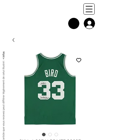
+ infos
Chaque exemplaire est unique, et l'article que vous recevez peut différer légèrement de celui illustré :