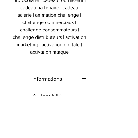
protocolaire | cadeau fournisseur |
cadeau partenaire | cadeau
salarie | animation challenge |
challenge commerciaux |
challenge consommateurs |
challenge distributeurs | activation
marketing | activation digitale |
activation marque
Informations
Type de
Maillot signé et
Authenticité
produit
dédicacé
Présent sur le marché
Livraison
international depuis 2012 et en
Sport
Basket
France depuis 2020 , Le
Toutes les commandes sont
Signé par
Professionnels
Larry Bird
Collectionneur Sportif
envoyées contre signature dans la
commercialise des objets sportifs