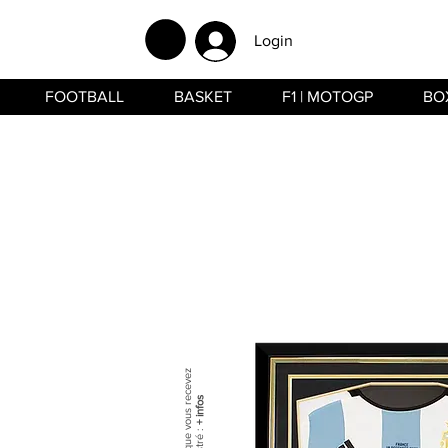
Login
FOOTBALL
BASKET
F1 | MOTOGP
BO
+ infos