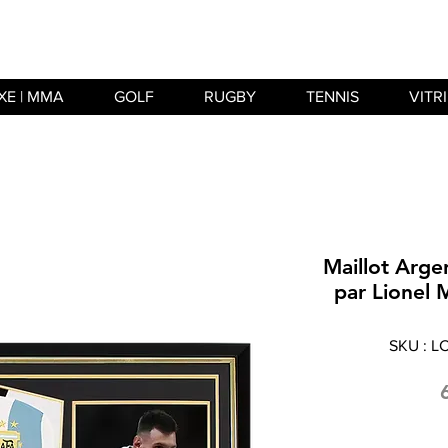
XE | MMA
GOLF
RUGBY
TENNIS
VITR
Maillot Arge
par Lionel 
SKU : 