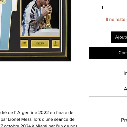
Il ne reste
Ajout
Com
I
Type de produ
A
Présent sur le mar
Sport
en France depuis 2
dré de l' Argentine 2022 en finale de
Signé par
commercialise des
Toutes les com
ar Lionel Messi lors d'une séance de
Pr
authentiques et cer
signature dans l
Équipe
07 octobre 2024 à Miami par l'un de nos
les plus grandes