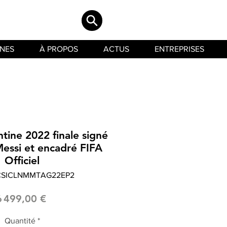
INES
À PROPOS
ACTUS
ENTREPRISES
ntine 2022 finale signé
Messi et encadré FIFA
Officiel
LCSICLNMMTAG22EP2
Prix
6 499,00 €
Quantité
*