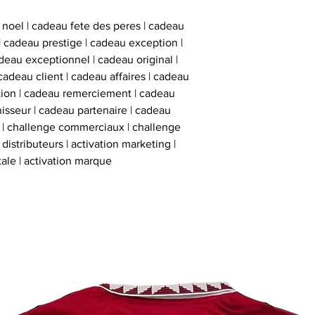
Collectionneur Sp
 noel | cadeau fete des peres | cadeau
deux stickers 
 | cadeau prestige | cadeau exception |
inviolables , apposé
eau exceptionnel | cadeau original |
sur l’ obje
cadeau client | cadeau affaires | cadeau
ation | cadeau remerciement | cadeau
nisseur | cadeau partenaire | cadeau
e | challenge commerciaux | challenge
istributeurs | activation marketing |
tale | activation marque