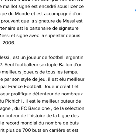
donc vous assurer 
Quelle que soit l
 maillot signé est encadré sous licence
actuels, à destin
à l'adresse et à l
nous pouvons
Compétition
Coupe du Monde et est accompagné d'un
particuliers : maill
livraison lorsque
différemment 
el prouvant que la signature de Messi est
, gants 
renseigner votre 
fournisseurs , vos 
tenaire est le partenaire de signature
difficulté po
Certification
vos consomm
 Messi et signe avec la superstar depuis
SESSIONS OF
2006.
- les articles n
Nos objets sportifs
Vous assurer que 
1
ssi , est un joueur de football argentin
sont authentiqu
. Seul footballeur sextuple Ballon d'or,
importante, aus
- les articles e
- animer des
 meilleurs joueurs de tous les temps.
uniquement ob
temps de 
consommate
ar son style de jeu, il est élu meilleur
partenaires his
 par France Football. Joueur créatif et
séances de signat
- les articles en
- offrir des cadeau
asseur prolifique détenteur de nombreux
outre-atlantique s
émotionnels 
 Pichichi , il est le meilleur buteur de
pass
agne , du FC Barcelone , de la sélection
Ces sociétés privé
- animer et eng
ur buteur de l'histoire de la Ligue des
fournir ces ma
Le délai de liv
 le record mondial du nombre de buts
collection aupr
tran
crit plus de 700 buts en carrière et est
monde , possède
- animer des