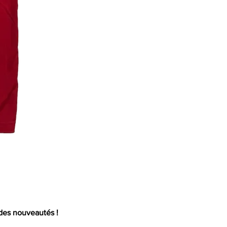
Mail
 des nouveautés !