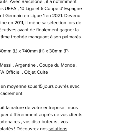
buts. Avec Barcelone , il a notamment
différents sportifs
Veuillez nous co
s UEFA , 10 Liga et 6 Coupe d' Espagne
sont amenés à sig
particulièrement u
- et tout type d'a
Saint Germain en Ligue 1 en 2021. Devenu
qui peut expli
date précise ou si
ine en 2011, il mène sa sélection lors de
important les con
t
sécutives avant de finalement gagner la
ainsi que des diff
Alors n’hésitez pa
time trophée manquant à son palmarès.
s
Nous sommes en m
Sportif pour trou
des adresses autr
30mm (L) x 740mm (H) x 30mm (P)
CERTIFICAT 
facture ou de la ca
cadeau client
au moment d
remerciement | 
 Messi
,
Argentine
,
Coupe du Monde ,
Tous nos articl
fournisseur | cadea
FA Officiel
,
Objet Culte
accompagnés d'une
| cadeau sala
que la signature du
exceptionnel | c
ré en moyenne sous 15 jours ouvrés avec
vous avez acqui
prestige | anim
cadrement
première certific
animation challe
officiel d'authenti
challenge distrib
it la nature de votre entreprise , nous
qu’une deuxième ce
activation dig
uer différemment auprès de vos clients
artenaires , vos distributeurs , vos
alariés ! Découvrez nos
solutions
Chaque objet spor