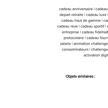
cadeau anniversaire | cadeau
depart retraite | cadeau luxe
cadeau haut de gamme | cad
cadeau reve | cadeau sportif | 
entreprise | cadeau fidelis
protocolaire | cadeau four
salarie | animation challeng
consommateurs | challenge d
activation digi
Objets similaires :